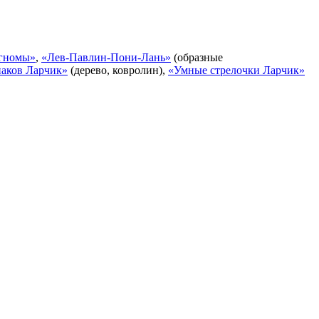
 гномы»
,
«Лев-Павлин-Пони-Лань»
(образные
наков Ларчик»
(дерево, ковролин),
«Умные стрелочки Ларчик»