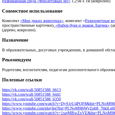
Развивающая среда «Фиолетовый лес»
1,25м x 1м (ковролин)
Совместное использование
Комплект
«Мир диких животных»
, комплект «
Разноцветные в
пространственные карточки),
«Набор букв и знаков Ларчик»
(д
(дерево, ковролин).
Назначение
В образовательных, досуговых учреждениях, в домашней обста
Рекомендуем
Родителям, воспитателям, педагогам дополнительного образова
Полезные ссылки
https://vk.com/wall-50851588_6613
https://vk.com/wall-50851588_6441
https://vk.com/wall-50851588_6350
https://www.youtube.com/watch?v=DyS1rU4PQF8&list=PLNo
https://www.youtube.com/playlist?list=PLNoM9l6WyZub8_7hklLg
https://www.youtube.com/watch?v=1xajMRwZxVE&list=PLNo