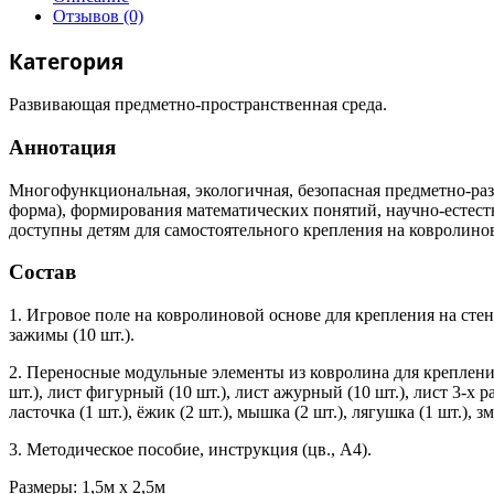
Отзывов (0)
Категория
Развивающая предметно-пространственная среда.
Аннотация
Многофункциональная, экологичная, безопасная предметно-раз
форма), формирования математических понятий, научно-естес
доступны детям для самостоятельного крепления на ковролинов
Состав
1. Игровое поле на ковролиновой основе для крепления на стене
зажимы (10 шт.).
2. Переносные модульные элементы из ковролина для крепления к о
шт.), лист фигурный (10 шт.), лист ажурный (10 шт.), лист 3-х раз
ласточка (1 шт.), ёжик (2 шт.), мышка (2 шт.), лягушка (1 шт.), зм
3. Методическое пособие, инструкция (цв., А4).
Размеры: 1,5м x 2,5м