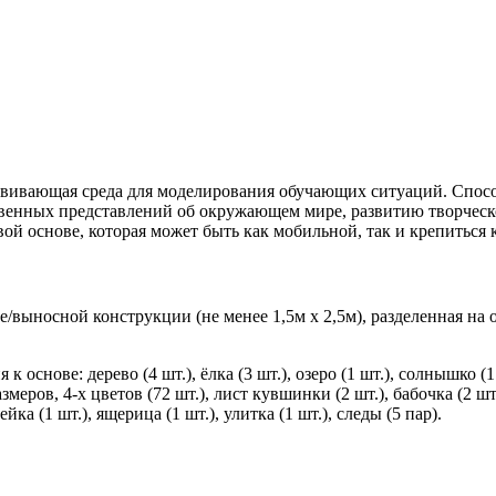
вивающая среда для моделирования обучающих ситуаций. Способ
твенных представлений об окружающем мире, развитию творческ
ой основе, которая может быть как мобильной, так и крепиться 
/выносной конструкции (не менее 1,5м х 2,5м), разделенная на о
снове: дерево (4 шт.), ёлка (3 шт.), озеро (1 шт.), солнышко (1 ш
меров, 4-х цветов (72 шт.), лист кувшинки (2 шт.), бабочка (2 шт.)
ейка (1 шт.), ящерица (1 шт.), улитка (1 шт.), следы (5 пар).