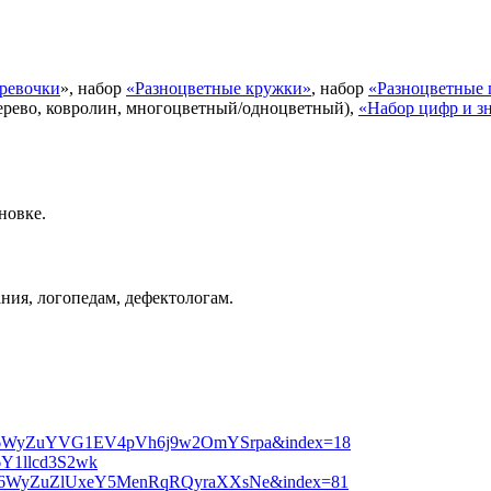
еревочки
», набор
«Разноцветные кружки»
, набор
«Разноцветные
ерево, ковролин, многоцветный/одноцветный),
«Набор цифр и з
новке.
ния, логопедам, дефектологам.
M9l6WyZuYVG1EV4pVh6j9w2OmYSrpa&index=18
t6Y1llcd3S2wk
M9l6WyZuZlUxeY5MenRqRQyraXXsNe&index=81