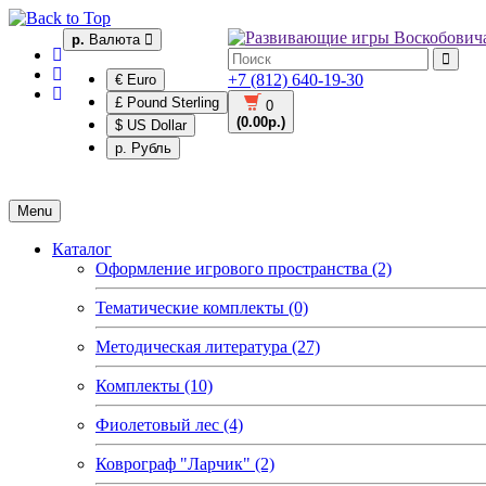
р.
Валюта
+7 (812) 640-19-30
€ Euro
£ Pound Sterling
0
(0.00р.)
$ US Dollar
р. Рубль
Menu
Каталог
Оформление игрового пространства (2)
Тематические комплекты (0)
Методическая литература (27)
Комплекты (10)
Фиолетовый лес (4)
Коврограф "Ларчик" (2)