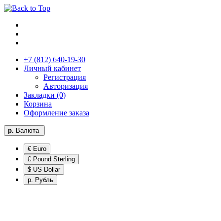
+7 (812) 640-19-30
Личный кабинет
Регистрация
Авторизация
Закладки (0)
Корзина
Оформление заказа
р.
Валюта
€ Euro
£ Pound Sterling
$ US Dollar
р. Рубль