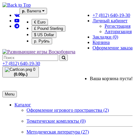
р.
Валюта
+7 (812) 640-19-30
Личный кабинет
€ Euro
Регистрация
£ Pound Sterling
Авторизация
$ US Dollar
Закладки (0)
р. Рубль
Корзина
Оформление заказа
+7 (812) 640-19-30
0
(0.00р.)
Ваша корзина пуста!
Menu
Каталог
Оформление игрового пространства (2)
Тематические комплекты (0)
Методическая литература (27)