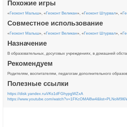
Похожие игры
«
Геоконт Малыш
», «
Геоконт Великан
», «
Геоконт Штурвал
», «
Ге
Совместное использование
«
Геоконт Малыш
», «
Геоконт Великан
», «
Геоконт Штурвал
», «
Ге
Назначение
В образовательных, досуговых учреждениях, в домашней обста
Рекомендуем
Родителям, воспитателям, педагогам дополнительного образо
Полезные ссылки
https://disk.yandex.ru/i/Ks1dFGhypgWZxA
https://www.youtube.com/watch?v=1FKcOMAl8w4&list=PLNoM