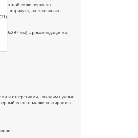
динатной сетке верхнего
ают, штрихуют, раскрашивают.
(11)
я (420х297 мм) с рекомендациями,
фрами и отверстиями, находим нужные
верный след от маркера стирается
ления.