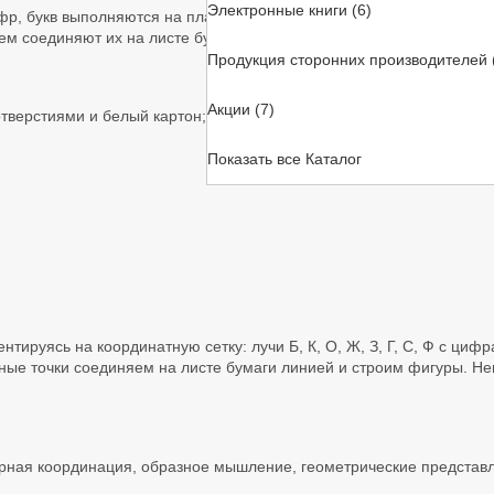
Электронные книги (6)
р, букв выполняются на планшете по точкам – отверстиям на коор
ем соединяют их на листе бумаги. Получившийся силуэт дорисовыв
Продукция сторонних производителей 
Акции (7)
отверстиями и белый картон; маркер на водной основе. Инструкци
Показать все Каталог
нтируясь на координатную сетку: лучи Б, К, О, Ж, З, Г, С, Ф с ци
ные точки соединяем на листе бумаги линией и строим фигуры. Не
орная координация, образное мышление, геометрические представ