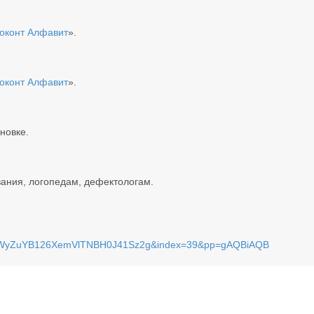
оконт Алфавит
».
оконт Алфавит
».
новке.
вания, логопедам, дефектологам.
9l6WyZuYB126XemVlTNBH0J41Sz2g&index=39&pp=gAQBiAQB