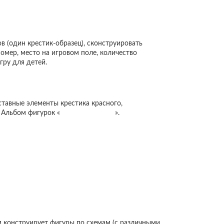
в (один крестик-образец), сконструировать
омер, место на игровом поле, количество
гру для детей.
ставные элементы крестика красного,
. Альбом фигурок «
Чудо-Крестики 2
».
ем конструирует фигуры по схемам (с различными