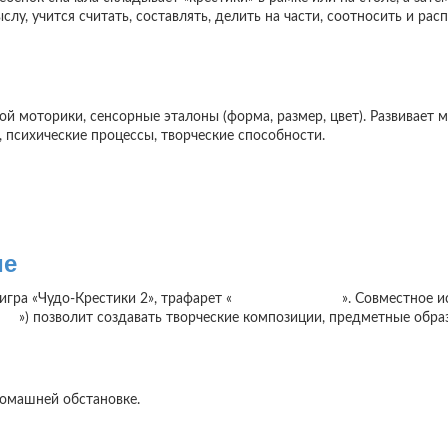
лу, учится считать, составлять, делить на части, соотносить и ра
й моторики, сенсорные эталоны (форма, размер, цвет). Развивает 
, психические процессы, творческие способности.
ие
 игра «Чудо-Крестики 2», трафарет «
Чудо-Крестики 2
». Совместное и
оты
») позволит создавать творческие композиции, предметные обра
домашней обстановке.