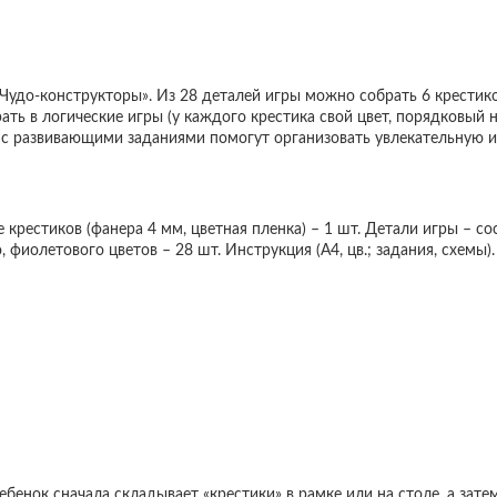
Чудо-конструкторы». Из 28 деталей игры можно собрать 6 крестико
ть в логические игры (у каждого крестика свой цвет, порядковый н
а с развивающими заданиями помогут организовать увлекательную и
крестиков (фанера 4 мм, цветная пленка) – 1 шт. Детали игры – со
, фиолетового цветов – 28 шт. Инструкция (А4, цв.; задания, схемы)
бенок сначала складывает «крестики» в рамке или на столе, а зат