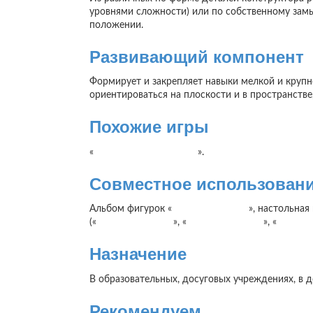
уровнями сложности) или по собственному замыс
положении.
Развивающий компонент
Формирует и закрепляет навыки мелкой и крупно
ориентироваться на плоскости и в пространстве
Похожие игры
«
Чудо-Крестики Ларчик
».
Совместное использован
Альбом фигурок «
Чудо-Крестики 2
», настольная
(«
Чудо-Крестики 2
», «
Чудо-Крестики 3
», «
Чудо-С
Назначение
В образовательных, досуговых учреждениях, в 
Рекомендуем