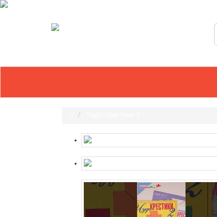
р.
Валюта
Чудо-Крестики 2