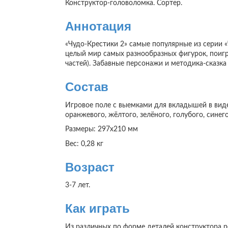
Конструктор-головоломка. Сортер.
Аннотация
«Чудо-Крестики 2» самые популярные из серии «
целый мир самых разнообразных фигурок, поигра
частей). Забавные персонажи и методика-сказк
Состав
Игровое поле с выемками для вкладышей в виде 
оранжевого, жёлтого, зелёного, голубого, синего
Размеры: 297х210 мм
Вес: 0,28 кг
Возраст
3-7 лет.
Как играть
Из различных по форме деталей конструктора ре