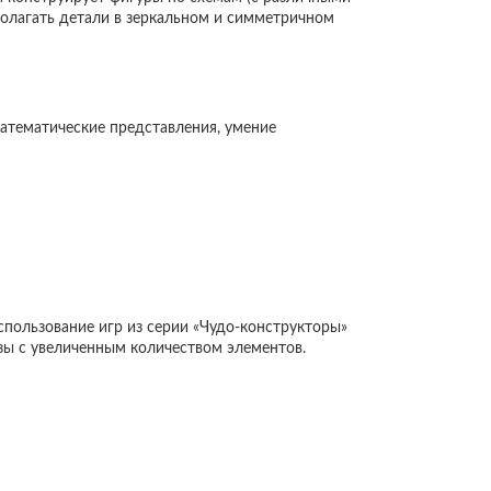
сполагать детали в зеркальном и симметричном
математические представления, умение
спользование игр из серии «Чудо-конструкторы»
зы с увеличенным количеством элементов.