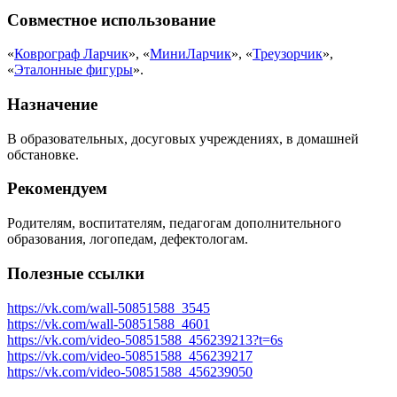
Совместное использование
«
Коврограф Ларчик
», «
МиниЛарчик
», «
Треузорчик
»,
«
Эталонные фигуры
».
Назначение
В образовательных, досуговых учреждениях, в домашней
обстановке.
Рекомендуем
Родителям, воспитателям, педагогам дополнительного
образования, логопедам, дефектологам.
Полезные ссылки
https://vk.com/wall-50851588_3545
https://vk.com/wall-50851588_4601
https://vk.com/video-50851588_456239213?t=6s
https://vk.com/video-50851588_456239217
https://vk.com/video-50851588_456239050