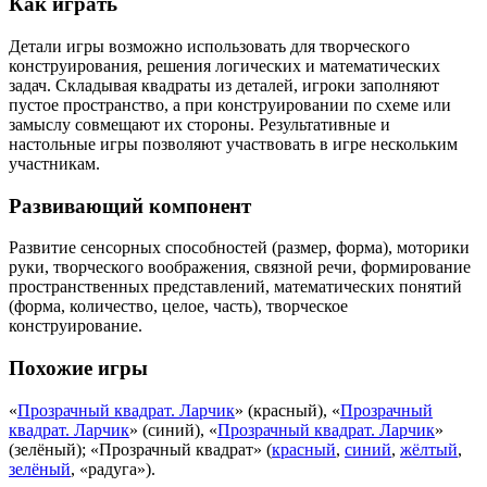
Как играть
Детали игры возможно использовать для творческого
конструирования, решения логических и математических
задач. Складывая квадраты из деталей, игроки заполняют
пустое пространство, а при конструировании по схеме или
замыслу совмещают их стороны. Результативные и
настольные игры позволяют участвовать в игре нескольким
участникам.
Развивающий компонент
Развитие сенсорных способностей (размер, форма), моторики
руки, творческого воображения, связной речи, формирование
пространственных представлений, математических понятий
(форма, количество, целое, часть), творческое
конструирование.
Похожие игры
«
Прозрачный квадрат. Ларчик
» (красный), «
Прозрачный
квадрат. Ларчик
» (синий), «
Прозрачный квадрат. Ларчик
»
(зелёный); «Прозрачный квадрат» (
красный
,
синий
,
жёлтый
,
зелёный
, «радуга»).